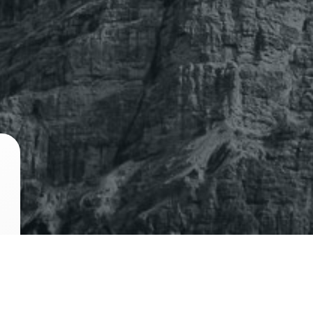
and
Colibri
Tags
Alpen
Bild zum Sonntag
Beauty