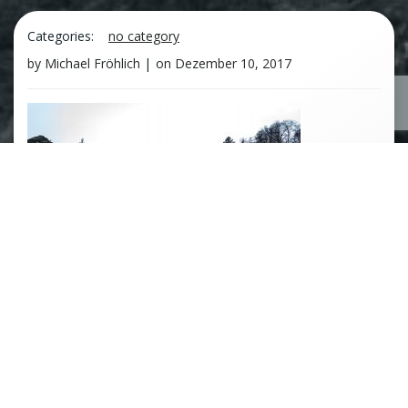
Categories:
no category
by
Michael Fröhlich
|
on
Dezember 10, 2017
no tag
Post
Previous post