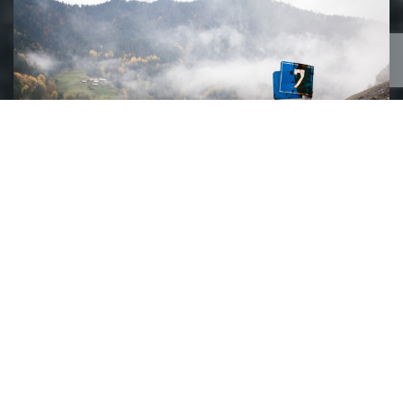
Viehtrieb in Tuschetien V – Von Omalo
nach Kisho
Der zweite Tag unserer großen Wanderung über
den Abano-Pass beginnt mit der Erkenntnis, dass
zwei Dinge weg […]